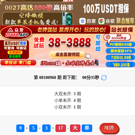
第
08100960
期 距下期：
00
分
35
秒
大双
未开:
3
期
小单
未开:
4
期
小双
未开:
1
期
9
5
3
17
大
单
咪牌
+
+
=
-