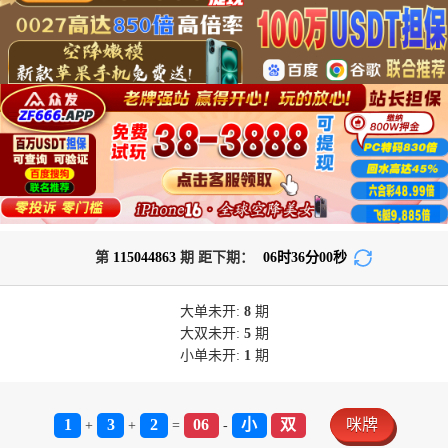
第
115044863
期 距下期：
06
时
36
分
00
秒
大单
未开:
8
期
大双
未开:
5
期
小单
未开:
1
期
1
3
2
06
小
双
咪牌
+
+
=
-