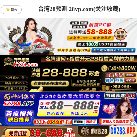
台湾28预测 28vp.com(关注收藏)
白天