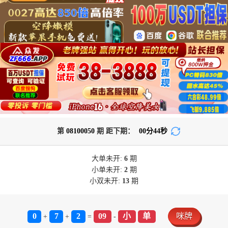
第
08100050
期 距下期：
00
分
43
秒
大单
未开:
6
期
小单
未开:
2
期
小双
未开:
13
期
0
7
2
09
小
单
咪牌
+
+
=
-