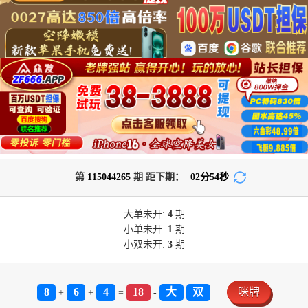
第
115044265
期 距下期：
02
分
54
秒
大单
未开:
4
期
小单
未开:
1
期
小双
未开:
3
期
8
6
4
18
大
双
咪牌
+
+
=
-