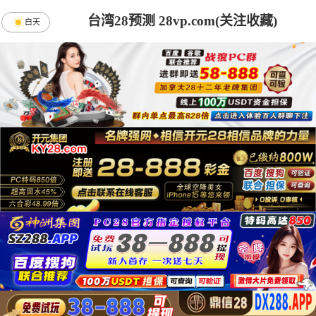
台湾28预测 28vp.com(关注收藏)
白天